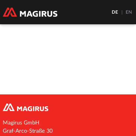
DE
|
EN
Magirus GmbH
Graf-Arco-Straße 30