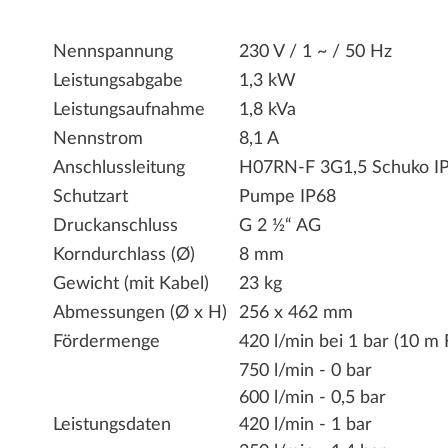
Nennspannung
230 V / 1 ~ / 50 Hz
Leistungsabgabe
1,3 kW
Leistungsaufnahme
1,8 kVa
Nennstrom
8,1 A
Anschlussleitung
H07RN-F 3G1,5 Schuko IP
Schutzart
Pumpe IP68
Druckanschluss
G 2 ½“ AG
Korndurchlass (Ø)
8 mm
Gewicht (mit Kabel)
23 kg
Abmessungen (Ø x H)
256 x 462 mm
Fördermenge
420 l/min bei 1 bar (10 m
750 l/min - 0 bar
600 l/min - 0,5 bar
Leistungsdaten
420 l/min - 1 bar