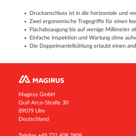
Druckanschluss ist in die horizontale und ve
Zwei ergonomische Tragegriffe für einen kom
Flachabsaugung bis auf wenige Millimeter 
Einfache Inspektion und Wartung ohne au
Die Doppelmantelkühlung erlaubt einen and
Magirus GmbH
Graf-Arco-Straße 30
89079 Ulm
Deutschland
Telefon +49 731 408 3808