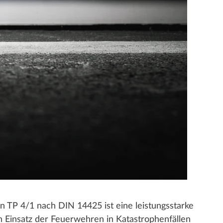
 TP 4/1 nach DIN 14425 ist eine leistungsstarke
en Einsatz der Feuerwehren in Katastrophenfällen